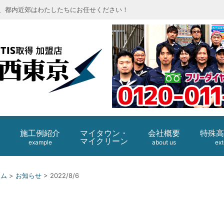
、都内近郊はわたしたちにお任せください！
エコロビーム
施工例紹介
会社概要
特殊高
マイタウン・
マイクリーン
example
about us
ext
ーム
>
お知らせ
>
2022/8/6