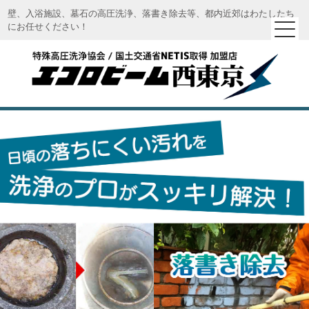
壁、入浴施設、墓石の高圧洗浄、落書き除去等、都内近郊はわたしたち
にお任せください！
エコロビーム西東京｜特殊高圧洗浄 エコロビーム