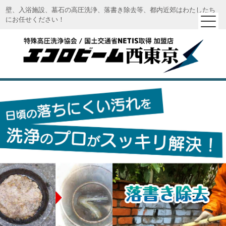
壁、入浴施設、墓石の高圧洗浄、落書き除去等、都内近郊はわたしたち
にお任せください！
エコロビーム西東京｜特殊高圧洗浄 エコロビーム