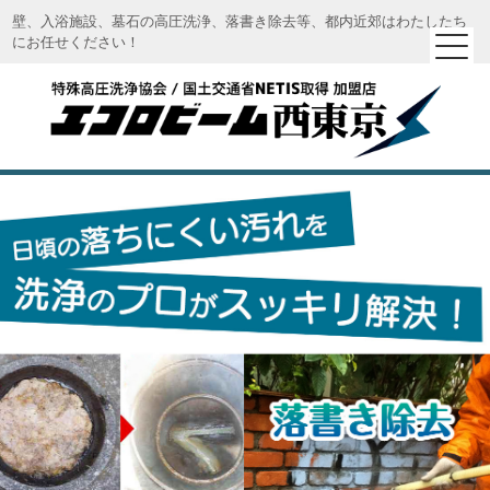
壁、入浴施設、墓石の高圧洗浄、落書き除去等、都内近郊はわたしたち
にお任せください！
エコロビーム西東京｜特殊高圧洗浄 エコロビーム