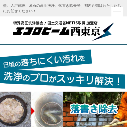
壁、入浴施設、墓石の高圧洗浄、落書き除去等、都内近郊はわたしたち
にお任せください！
エコロビーム西東京｜特殊高圧洗浄 エコロビーム