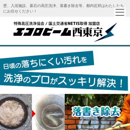
壁、入浴施設、墓石の高圧洗浄、落書き除去等、都内近郊はわたしたち
にお任せください！
エコロビーム西東京｜特殊高圧洗浄 エコロビーム