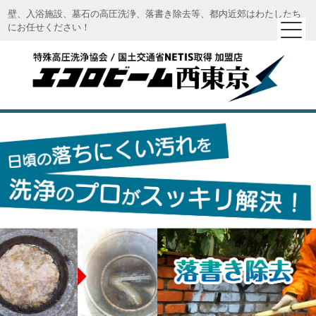
壁、入浴施設、墓石の高圧洗浄、落書き除去等、都内近郊はわたしたち
にお任せください！
エコロビーム西東京｜特殊高圧洗浄 エコロビーム