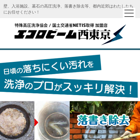
壁、入浴施設、墓石の高圧洗浄、落書き除去等、都内近郊はわたしたち
にお任せください！
エコロビーム西東京｜特殊高圧洗浄 エコロビーム