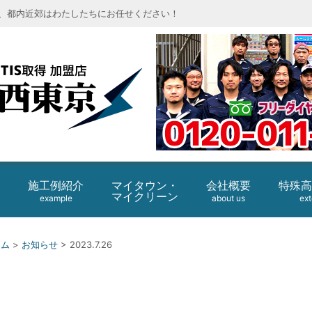
、都内近郊はわたしたちにお任せください！
エコロビーム
施工例紹介
会社概要
特殊高
マイタウン・
マイクリーン
example
about us
ext
ーム
>
お知らせ
>
2023.7.26