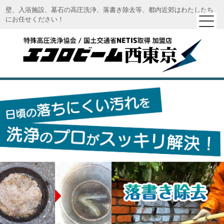
壁、入浴施設、墓石の高圧洗浄、落書き除去等、都内近郊はわたしたち
にお任せください！
エコロビーム西東京｜特殊高圧洗浄 エコロビーム