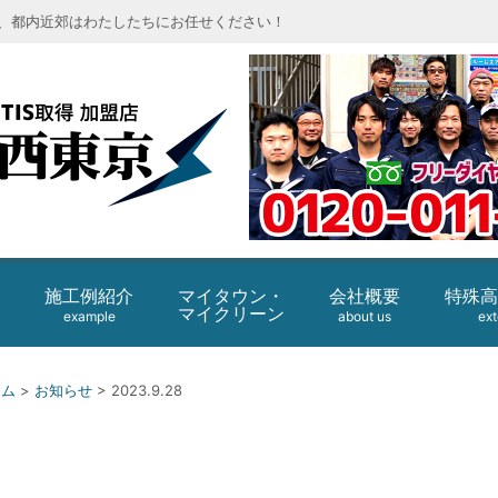
、都内近郊はわたしたちにお任せください！
エコロビーム
施工例紹介
会社概要
特殊高
マイタウン・
マイクリーン
example
about us
ext
ーム
>
お知らせ
>
2023.9.28