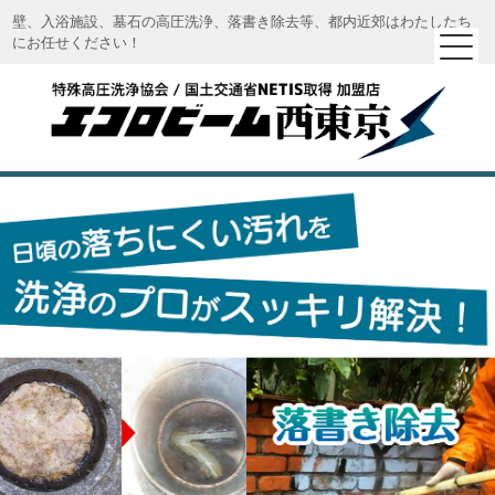
壁、入浴施設、墓石の高圧洗浄、落書き除去等、都内近郊はわたしたち
にお任せください！
エコロビーム西東京｜特殊高圧洗浄 エコロビーム