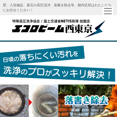
壁、入浴施設、墓石の高圧洗浄、落書き除去等、都内近郊はわたしたち
にお任せください！
エコロビーム西東京｜特殊高圧洗浄 エコロビーム